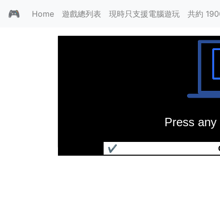
🎮
Home
遊戲總列表
現時只支援電腦遊玩
共約 19
Press any 
銀河英雄傳說III SP - JKGame.co
✔